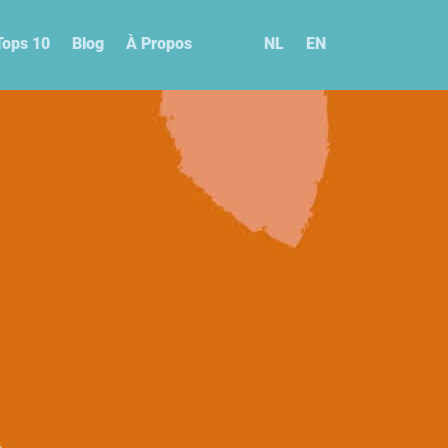
Tops 10
Blog
À Propos
NL
EN