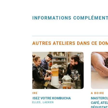
INFORMATIONS COMPLÉMENT
AUTRES ATELIERS DANS CE DOM
À BOIRE
À BO
OMBUCHA
MASTERCLASS: DÉCOUVERTE DU
DÉGU
CAFÉ, ATELIER SENSORIEL &
ARTI
DÉGUSTATION
BRUXE