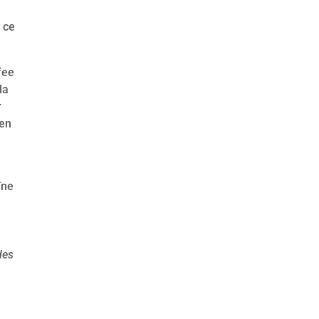
 ce
fee
la
r
 en
s
îne
des