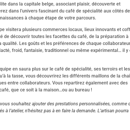
lite dans la capitale belge, associant plaisir, découverte et
ez dans l’univers fascinant du café de spécialité aux côtés de
nnaissances à chaque étape de votre parcours.
pe visitera plusieurs commerces locaux, lieux innovants et cof
é de découvrir toutes les facettes du café, de la préparation à 
la qualité. Les goûts et les préférences de chaque collaborateu
e, lacté, froid, fantaisie, traditionnel ou même expérimental… il y
équipe en saura plus sur le café de spécialité, ses terroirs et le
qu’à la tasse, vous découvrirez les différents maillons de la cha
ques entre collaborateurs. Vous repartirez également avec des
afé, que ce soit à la maison…ou au bureau !
i vous souhaitez ajouter des prestations personnalisées, comme 
 à l’atelier, n’hésitez pas à en faire la demande. L’artisan pourra