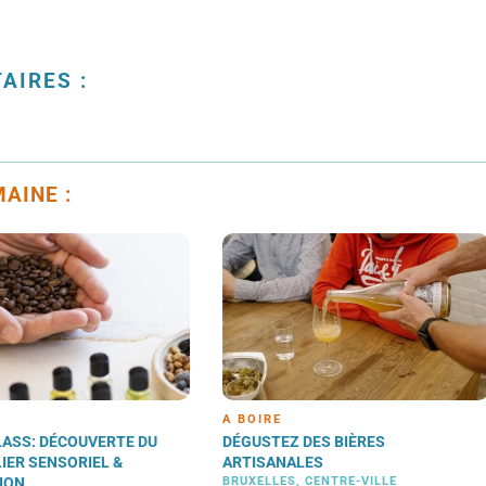
AIRES :
AINE :
IRE
À BOIRE
STEZ DES BIÈRES
DÉGUSTEZ LES SPIRITUEUX D'U
SANALES
DISTILLERIE ARTISANALE
LLES, CENTRE-VILLE
BRUXELLES, HAREN