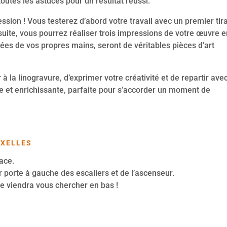
outes les astuces pour un résultat réussi.
ession ! Vous testerez d’abord votre travail avec un premier tir
suite, vous pourrez réaliser trois impressions de votre œuvre 
ées de vos propres mains, seront de véritables pièces d’art
r à la linogravure, d’exprimer votre créativité et de repartir ave
que et enrichissante, parfaite pour s’accorder un moment de
UXELLES
lace.
r porte à gauche des escaliers et de l’ascenseur.
ne viendra vous chercher en bas !