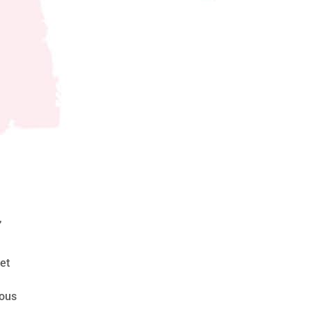
,
et
e
sous