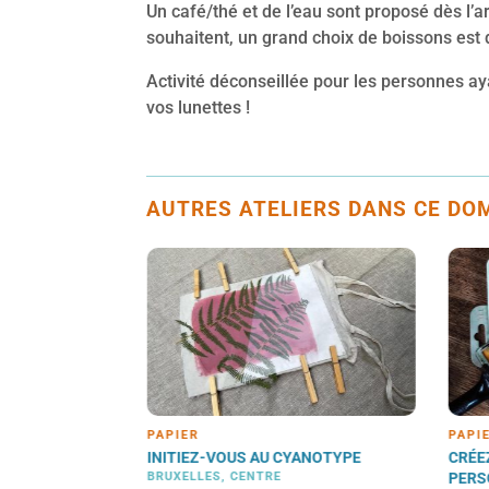
Un café/thé et de l’eau sont proposé dès l’ar
souhaitent, un grand choix de boissons est d
Activité déconseillée pour les personnes a
vos lunettes !
AUTRES ATELIERS DANS CE DOM
PAPIER
P
U CYANOTYPE
CRÉEZ VOTRE STAMP
D
RE
PERSONNALISÉ
C