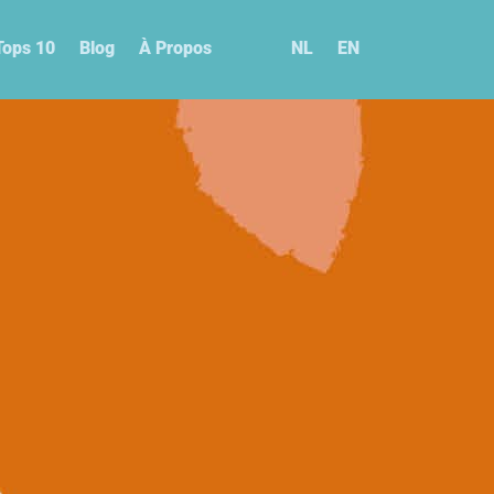
Tops 10
Blog
À Propos
NL
EN